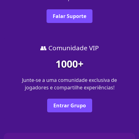
Falar Suporte
👥 Comunidade VIP
1000+
Junte-se a uma comunidade exclusiva de
jogadores e compartilhe experiências!
Entrar Grupo