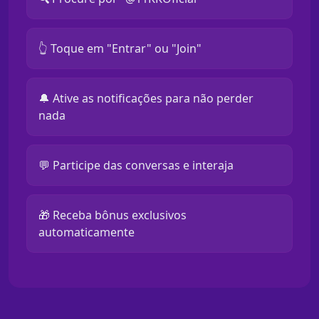
👆 Toque em "Entrar" ou "Join"
🔔 Ative as notificações para não perder
nada
💬 Participe das conversas e interaja
🎁 Receba bônus exclusivos
automaticamente