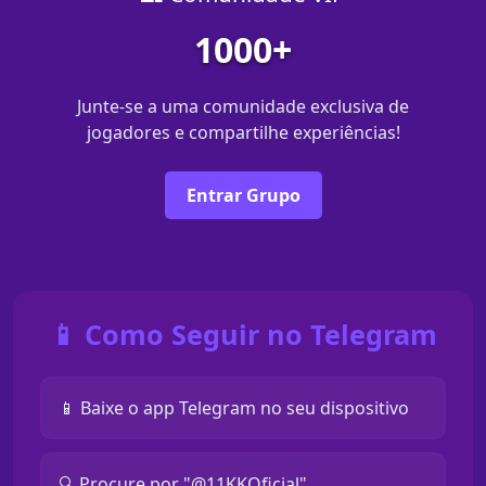
1000+
Junte-se a uma comunidade exclusiva de
jogadores e compartilhe experiências!
Entrar Grupo
📱 Como Seguir no Telegram
📱 Baixe o app Telegram no seu dispositivo
🔍 Procure por "@11KKOficial"