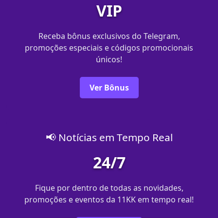
VIP
Receba bônus exclusivos do Telegram,
promoções especiais e códigos promocionais
únicos!
Ver Bônus
📢 Notícias em Tempo Real
24/7
Fique por dentro de todas as novidades,
promoções e eventos da 11KK em tempo real!