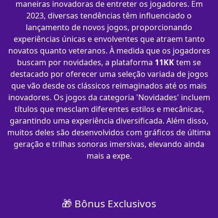
maneiras inovadoras de entreter os jogadores. Em
2023, diversas tendências têm influenciado o
lançamento de novos jogos, proporcionando
experiências únicas e envolventes que atraem tanto
novatos quanto veteranos. À medida que os jogadores
buscam por novidades, a plataforma
11KK
tem se
destacado por oferecer uma seleção variada de jogos
que vão desde os clássicos reimaginados até os mais
inovadores. Os jogos da categoria 'Novidades' incluem
títulos que mesclam diferentes estilos e mecânicas,
garantindo uma experiência diversificada. Além disso,
muitos deles são desenvolvidos com gráficos de última
geração e trilhas sonoras imersivas, elevando ainda
mais a expe.
🎁 Bônus Exclusivos