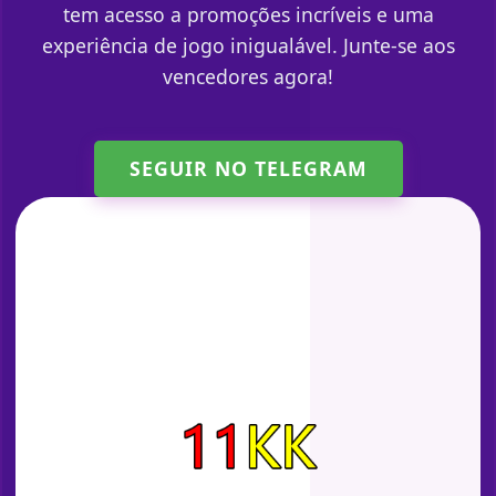
tem acesso a promoções incríveis e uma
experiência de jogo inigualável. Junte-se aos
vencedores agora!
SEGUIR NO TELEGRAM