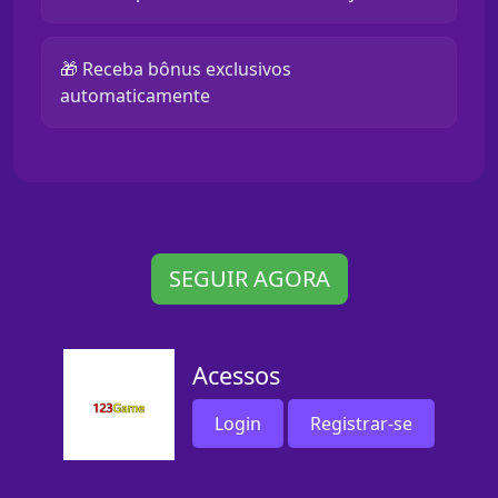
🎁 Receba bônus exclusivos
automaticamente
SEGUIR AGORA
Acessos
Login
Registrar-se