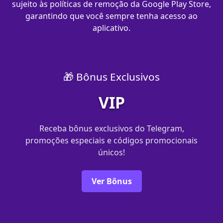
sujeito às políticas de remoção da Google Play Store,
garantindo que você sempre tenha acesso ao
aplicativo.
🎁 Bônus Exclusivos
VIP
Receba bônus exclusivos do Telegram,
promoções especiais e códigos promocionais
únicos!
Ver Bônus