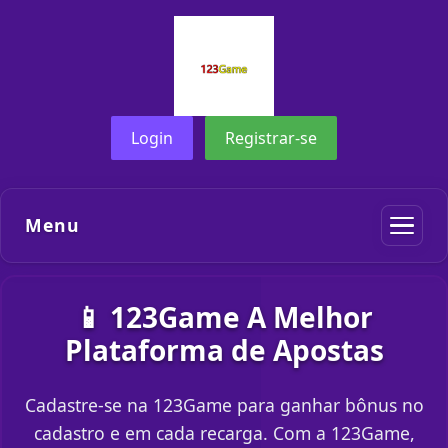
Login
Registrar-se
Menu
📱 123Game A Melhor
Plataforma de Apostas
Cadastre-se na 123Game para ganhar bônus no
cadastro e em cada recarga. Com a 123Game,