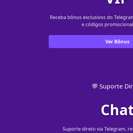
Receba bônus exclusivos do Telegra
e códigos promocionai
Ver Bônus
💬 Suporte Di
Cha
Suporte direto via Telegram, r