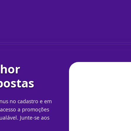
lhor
postas
nus no cadastro e em
 acesso a promoções
ualável. Junte-se aos