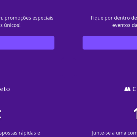
m, promoções especiais
Fique por dentro d
s únicos!
eventos d
reto
👥 
t
espostas rápidas e
Junte-se a uma com