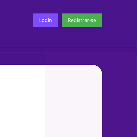
Login
Registrar-se