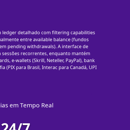
ledger detalhado com filtering capabilities
ualmente entre available balance (fundos
em pending withdrawals). A interface de
em sessões recorrentes, enquanto mantém
, e-wallets (Skrill, Neteller, PayPal), bank
a (PIX para Brasil, Interac para Canadá, UPI
cias em Tempo Real
24/7