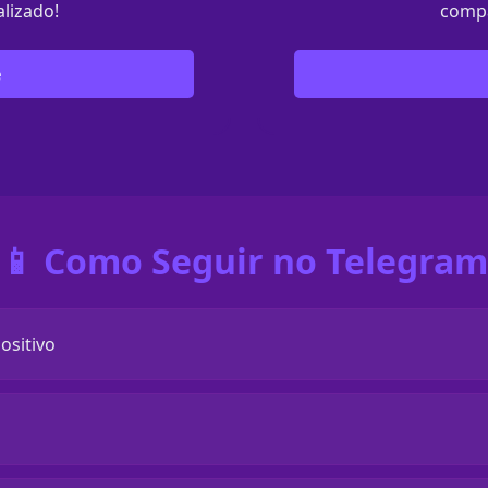
lizado!
compa
e
📱 Como Seguir no Telegram
ositivo