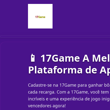
📱 17Game A Me
Plataforma de A
Cadastre-se na 17Game para ganhar bô
cada recarga. Com a 17Game, você tem
incríveis e uma experiência de jogo inig
vencedores agora!