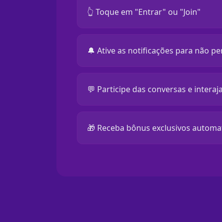
👆 Toque em "Entrar" ou "Join"
🔔 Ative as notificações para não p
💬 Participe das conversas e interaj
🎁 Receba bônus exclusivos autom