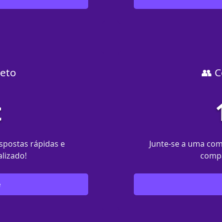
reto
👥 
t
espostas rápidas e
Junte-se a uma com
lizado!
compa
e