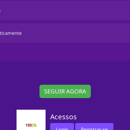
a
aticamente
SEGUIR AGORA
Acessos
Login
Registrar-se