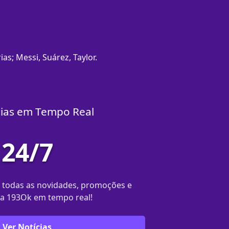
ias; Messi, Suárez, Taylor.
cias em Tempo Real
24/7
e todas as novidades, promoções e
a 193Ok em tempo real!
Ver Notícias