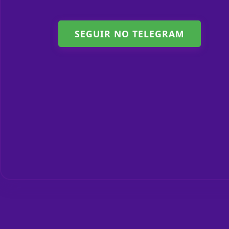
SEGUIR NO TELEGRAM