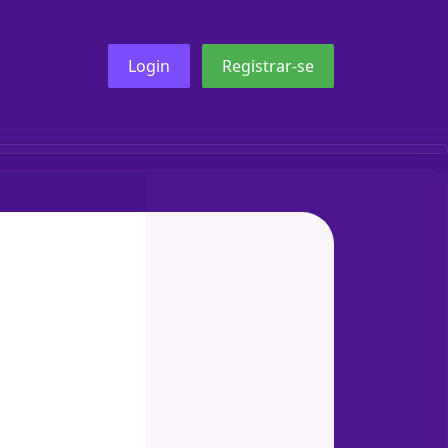
Login
Registrar-se