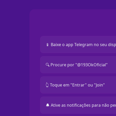
📱 Baixe o app Telegram no seu disp
🔍 Procure por "@193OkOficial"
👆 Toque em "Entrar" ou "Join"
🔔 Ative as notificações para não p