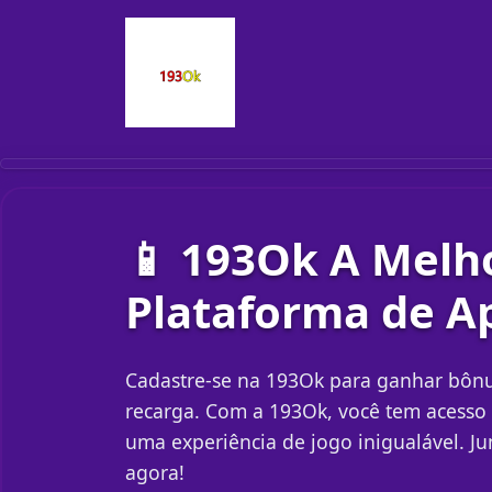
📱 193Ok A Melh
Plataforma de A
Cadastre-se na 193Ok para ganhar bônu
recarga. Com a 193Ok, você tem acesso 
uma experiência de jogo inigualável. J
agora!