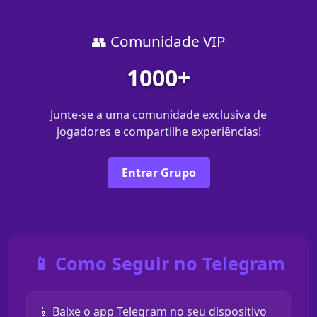
👥 Comunidade VIP
1000+
Junte-se a uma comunidade exclusiva de
jogadores e compartilhe experiências!
Entrar Grupo
📱 Como Seguir no Telegram
📱 Baixe o app Telegram no seu dispositivo