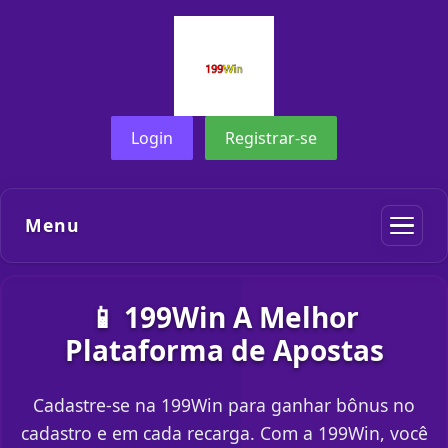
Login
Registrar-se
Menu
📱 199Win A Melhor
Plataforma de Apostas
Cadastre-se na 199Win para ganhar bônus no
cadastro e em cada recarga. Com a 199Win, você