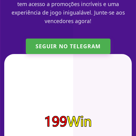
tem acesso a promoções incríveis e uma
experiência de jogo inigualável. Junte-se aos
vencedores agora!
SEGUIR NO TELEGRAM