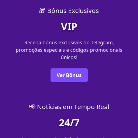
🎁 Bônus Exclusivos
VIP
Receba bônus exclusivos do Telegram,
promoções especiais e códigos promocionais
únicos!
Ver Bônus
📢 Notícias em Tempo Real
24/7