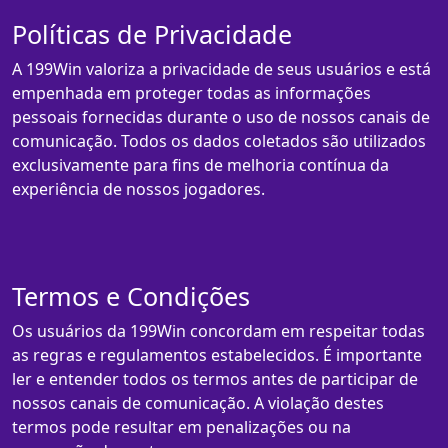
Políticas de Privacidade
A 199Win valoriza a privacidade de seus usuários e está
empenhada em proteger todas as informações
pessoais fornecidas durante o uso de nossos canais de
comunicação. Todos os dados coletados são utilizados
exclusivamente para fins de melhoria contínua da
experiência de nossos jogadores.
Termos e Condições
Os usuários da 199Win concordam em respeitar todas
as regras e regulamentos estabelecidos. É importante
ler e entender todos os termos antes de participar de
nossos canais de comunicação. A violação destes
termos pode resultar em penalizações ou na