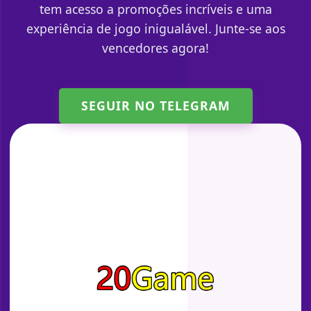
tem acesso a promoções incríveis e uma
experiência de jogo inigualável. Junte-se aos
vencedores agora!
SEGUIR NO TELEGRAM