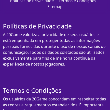
Políticas de Privacidade
Termos e Condições
Sitemap
Políticas de Privacidade
A 20Game valoriza a privacidade de seus usuários e
está empenhada em proteger todas as informações
pessoais fornecidas durante o uso de nossos canais de
comunicação. Todos os dados coletados são utilizados
exclusivamente para fins de melhoria contínua da
experiência de nossos jogadores.
Termos e Condições
Os usuários da 20Game concordam em respeitar todas
as regras e regulamentos estabelecidos. É importante