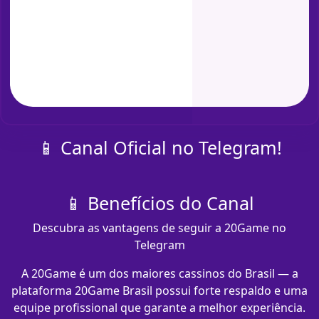
📱 Canal Oficial no Telegram!
📱 Benefícios do Canal
Descubra as vantagens de seguir a 20Game no
Telegram
A 20Game é um dos maiores cassinos do Brasil — a
plataforma 20Game Brasil possui forte respaldo e uma
equipe profissional que garante a melhor experiência.