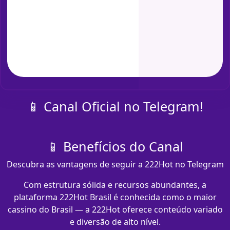
📱 Canal Oficial no Telegram!
📱 Benefícios do Canal
Descubra as vantagens de seguir a 222Hot no Telegram
Com estrutura sólida e recursos abundantes, a
plataforma 222Hot Brasil é conhecida como o maior
cassino do Brasil — a 222Hot oferece conteúdo variado
e diversão de alto nível.