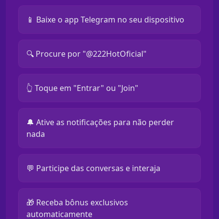
📱 Baixe o app Telegram no seu dispositivo
🔍 Procure por "@222HotOficial"
👆 Toque em "Entrar" ou "Join"
🔔 Ative as notificações para não perder
nada
💬 Participe das conversas e interaja
🎁 Receba bônus exclusivos
automaticamente