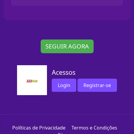
SEGUIR AGORA
Acessos
Login
Registrar-se
Políticas de Privacidade
Termos e Condições