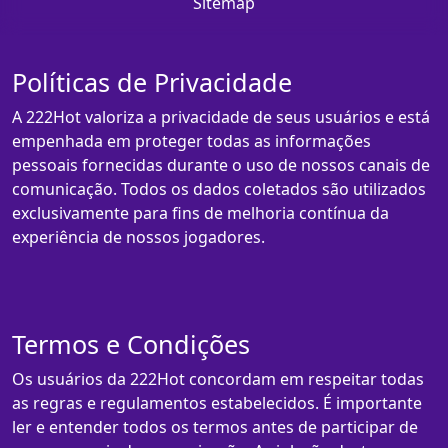
Sitemap
Políticas de Privacidade
A 222Hot valoriza a privacidade de seus usuários e está
empenhada em proteger todas as informações
pessoais fornecidas durante o uso de nossos canais de
comunicação. Todos os dados coletados são utilizados
exclusivamente para fins de melhoria contínua da
experiência de nossos jogadores.
Termos e Condições
Os usuários da 222Hot concordam em respeitar todas
as regras e regulamentos estabelecidos. É importante
ler e entender todos os termos antes de participar de