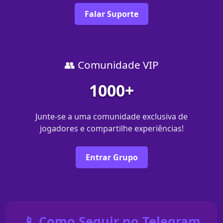
Falar Suporte
👥 Comunidade VIP
1000+
Junte-se a uma comunidade exclusiva de
jogadores e compartilhe experiências!
Entrar Grupo
📱 Como Seguir no Telegram