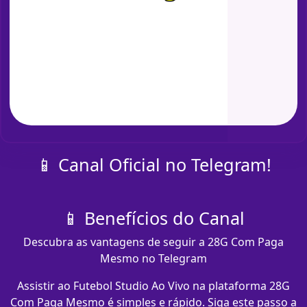
📱 Canal Oficial no Telegram!
📱 Benefícios do Canal
Descubra as vantagens de seguir a 28G Com Paga
Mesmo no Telegram
Assistir ao Futebol Studio Ao Vivo na plataforma 28G
Com Paga Mesmo é simples e rápido. Siga este passo a