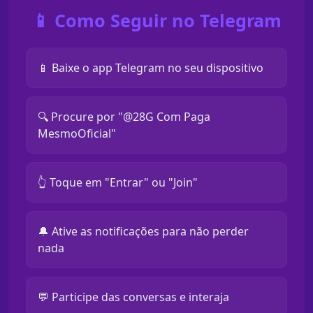
📱 Como Seguir no Telegram
📱 Baixe o app Telegram no seu dispositivo
🔍 Procure por "@28G Com Paga
MesmoOficial"
👆 Toque em "Entrar" ou "Join"
🔔 Ative as notificações para não perder
nada
💬 Participe das conversas e interaja