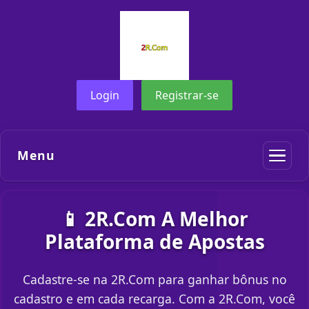
Login
Registrar-se
Menu
📱 2R.Com A Melhor
Plataforma de Apostas
Cadastre-se na 2R.Com para ganhar bônus no
cadastro e em cada recarga. Com a 2R.Com, você