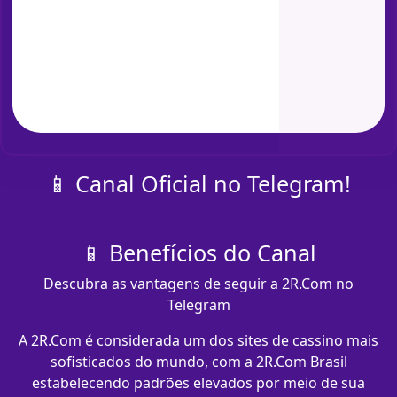
📱 Canal Oficial no Telegram!
📱 Benefícios do Canal
Descubra as vantagens de seguir a 2R.Com no
Telegram
A 2R.Com é considerada um dos sites de cassino mais
sofisticados do mundo, com a 2R.Com Brasil
estabelecendo padrões elevados por meio de sua