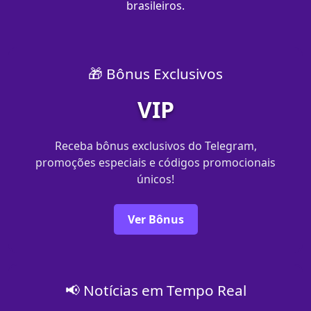
brasileiros.
🎁 Bônus Exclusivos
VIP
Receba bônus exclusivos do Telegram,
promoções especiais e códigos promocionais
únicos!
Ver Bônus
📢 Notícias em Tempo Real