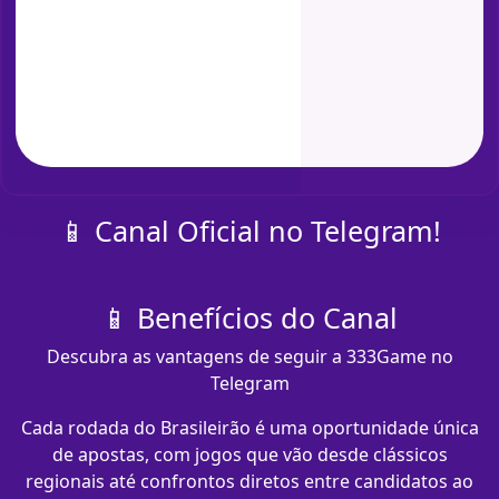
📱 Canal Oficial no Telegram!
📱 Benefícios do Canal
Descubra as vantagens de seguir a 333Game no
Telegram
Cada rodada do Brasileirão é uma oportunidade única
de apostas, com jogos que vão desde clássicos
regionais até confrontos diretos entre candidatos ao