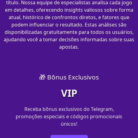
título. Nossa equipe de especialistas analisa cada jogo
em detalhes, oferecendo insights valiosos sobre forma
atual, histórico de confrontos diretos, e fatores que
podem influenciar o resultado. Estas análises são
disponibilizadas gratuitamente para todos os usuários,
ajudando você a tomar decisões informadas sobre suas
apostas.
🎁 Bônus Exclusivos
VIP
Receba bônus exclusivos do Telegram,
promoções especiais e códigos promocionais
únicos!