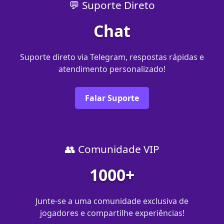
💬 Suporte Direto
Chat
Suporte direto via Telegram, respostas rápidas e
atendimento personalizado!
Falar Suporte
👥 Comunidade VIP
1000+
Junte-se a uma comunidade exclusiva de
jogadores e compartilhe experiências!