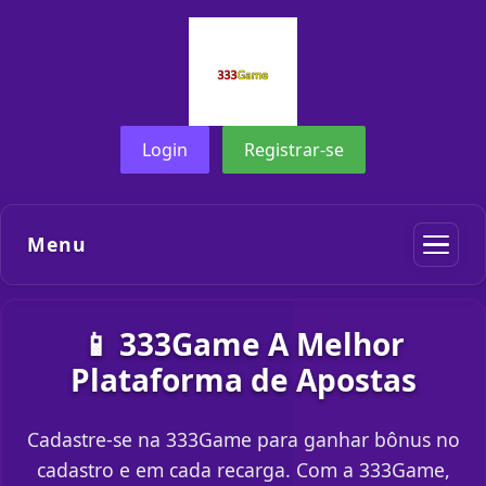
Login
Registrar-se
Menu
📱 333Game A Melhor
Plataforma de Apostas
Cadastre-se na 333Game para ganhar bônus no
cadastro e em cada recarga. Com a 333Game,