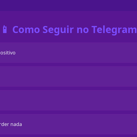
📱 Como Seguir no Telegram
ositivo
erder nada