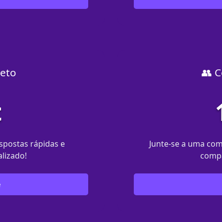
reto
👥 
t
espostas rápidas e
Junte-se a uma com
lizado!
compa
e