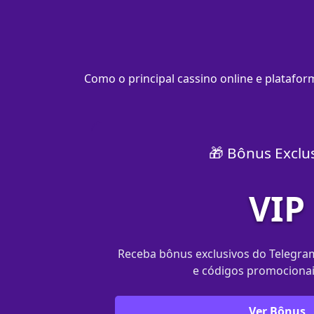
Como o principal cassino online e plataform
🎁 Bônus Exclu
VIP
Receba bônus exclusivos do Telegra
e códigos promocionai
Ver Bônus