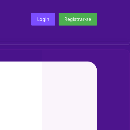
Login
Registrar-se