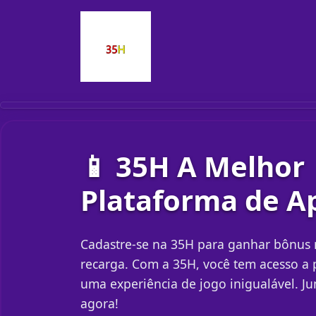
📱 35H A Melhor
Plataforma de A
Cadastre-se na 35H para ganhar bônus 
recarga. Com a 35H, você tem acesso a 
uma experiência de jogo inigualável. J
agora!