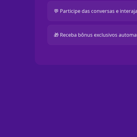
💬 Participe das conversas e interaj
🎁 Receba bônus exclusivos autom