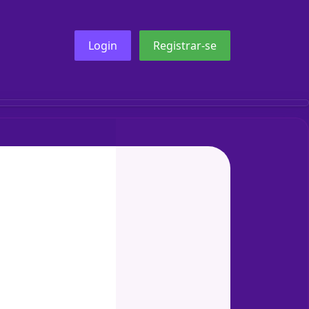
Login
Registrar-se