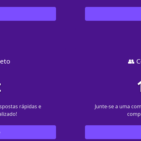
reto
👥 
t
espostas rápidas e
Junte-se a uma com
lizado!
compa
e