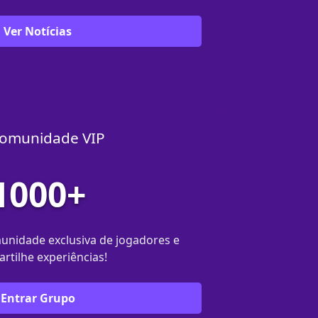
Ver Notícias
Comunidade VIP
1000+
unidade exclusiva de jogadores e
rtilhe experiências!
Entrar Grupo