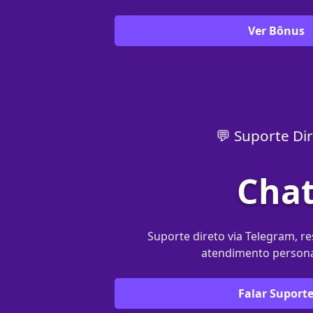
Ver Bônus
💬 Suporte Di
Cha
Suporte direto via Telegram, r
atendimento persona
Falar Suport