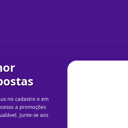
hor
postas
us no cadastro e em
acesso a promoções
ualável. Junte-se aos