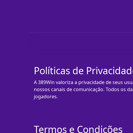
Políticas de Privacida
A 389Win valoriza a privacidade de seus us
nossos canais de comunicação. Todos os dad
jogadores.
Termos e Condições