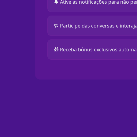
🔔 Ative as notificações para não p
💬 Participe das conversas e interaj
🎁 Receba bônus exclusivos autom