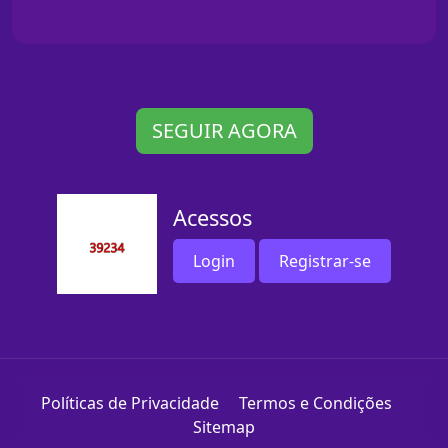
SEGUIR AGORA
Acessos
Login
Registrar-se
Políticas de Privacidade
Termos e Condições
Sitemap