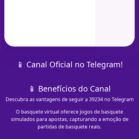
📱 Canal Oficial no Telegram!
📱 Benefícios do Canal
Descubra as vantagens de seguir a 39234 no Telegram
O basquete virtual oferece jogos de basquete
simulados para apostas, capturando a emoção de
partidas de basquete reais.