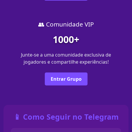
👥 Comunidade VIP
1000+
Junte-se a uma comunidade exclusiva de
jogadores e compartilhe experiências!
Entrar Grupo
📱 Como Seguir no Telegram