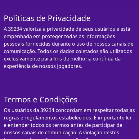
Políticas de Privacidade
A 39234 valoriza a privacidade de seus usuários e está
empenhada em proteger todas as informações
pessoais fornecidas durante o uso de nossos canais de
comunicação. Todos os dados coletados são utilizados
exclusivamente para fins de melhoria contínua da
experiência de nossos jogadores.
Termos e Condições
Os usuários da 39234 concordam em respeitar todas as
regras e regulamentos estabelecidos. É importante ler
e entender todos os termos antes de participar de
nossos canais de comunicação. A violação destes