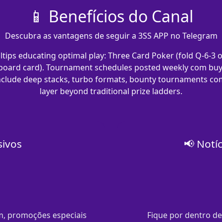
📱 Benefícios do Canal
Descubra as vantagens de seguir a 3SS APP no Telegram
oltips educating optimal play: Three Card Poker (fold Q-6-3 o
board card). Tournament schedules posted weekly com buy-
 include deep stacks, turbo formats, bounty tournaments co
layer beyond traditional prize ladders.
sivos
📢 Notí
m, promoções especiais
Fique por dentro d