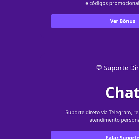
e códigos promocionai
Ver Bônus
💬 Suporte Di
Cha
Suporte direto via Telegram, r
atendimento persona
Falar Suport