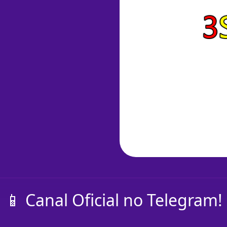
📱 Canal Oficial no Telegram!