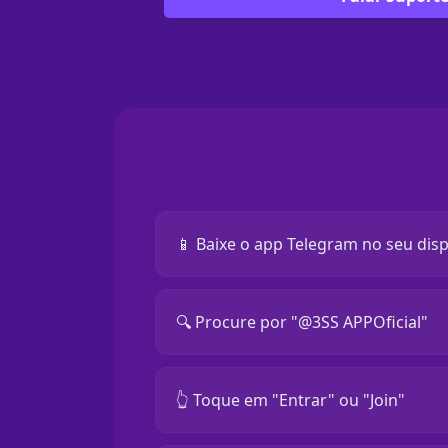
📱 Baixe o app Telegram no seu disp
🔍 Procure por "@3SS APPOficial"
👆 Toque em "Entrar" ou "Join"