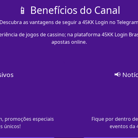
📱 Benefícios do Canal
Descubra as vantagens de seguir a 45KK Login no Telegra
riência de jogos de cassino; na plataforma 45KK Login Brasi
apostas online.
sivos
📢 Notí
m, promoções especiais
Fique por dentro d
s únicos!
eventos da 