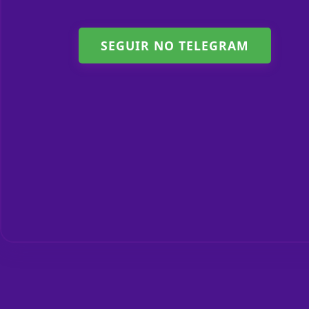
SEGUIR NO TELEGRAM