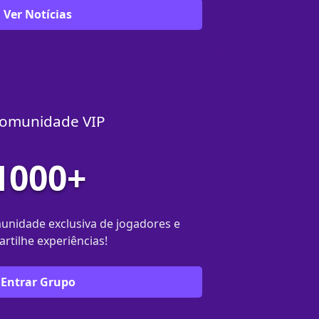
Ver Notícias
Comunidade VIP
1000+
unidade exclusiva de jogadores e
rtilhe experiências!
Entrar Grupo