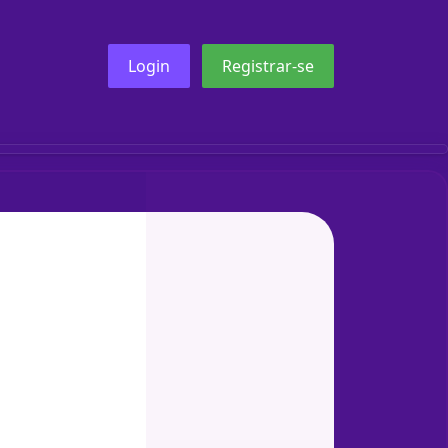
Login
Registrar-se