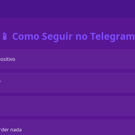
📱 Como Seguir no Telegram
ositivo
"
erder nada