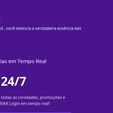
m
l , você vivencia a verdadeira essência das
cias em Tempo Real
24/7
e todas as novidades, promoções e
45KK Login em tempo real!