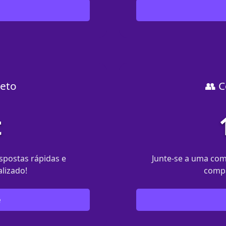
reto
👥 
t
espostas rápidas e
Junte-se a uma com
lizado!
compa
e