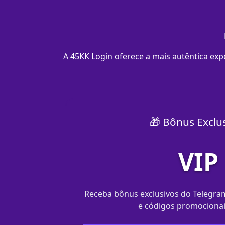
A 45KK Login oferece a mais autêntica expe
🎁 Bônus Exclu
VIP
Receba bônus exclusivos do Telegra
e códigos promocionai