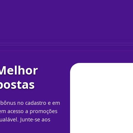
 Melhor
postas
 bônus no cadastro e em
tem acesso a promoções
ualável. Junte-se aos