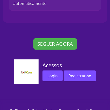
automaticamente
SEGUIR AGORA
Acessos
Login
Registrar-se