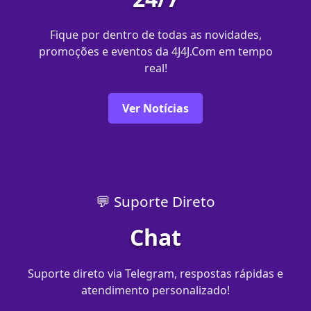
Fique por dentro de todas as novidades,
promoções e eventos da 4J4J.Com em tempo
real!
Ver Notícias
💬 Suporte Direto
Chat
Suporte direto via Telegram, respostas rápidas e
atendimento personalizado!