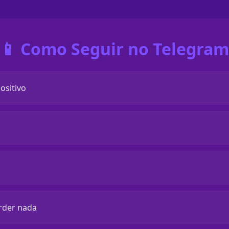
📱 Como Seguir no Telegram
ositivo
erder nada