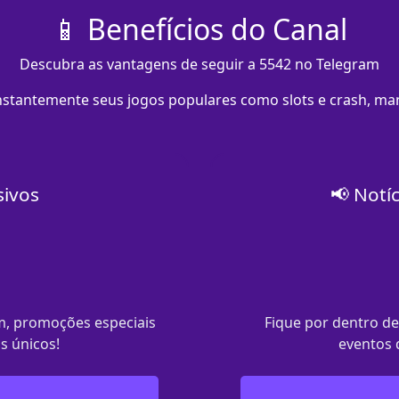
📱 Benefícios do Canal
Descubra as vantagens de seguir a 5542 no Telegram
onstantemente seus jogos populares como slots e crash, ma
sivos
📢 Notí
m, promoções especiais
Fique por dentro d
s únicos!
eventos 