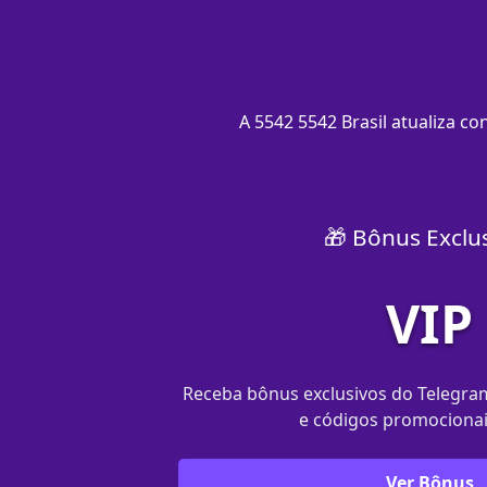
A 5542 5542 Brasil atualiza c
🎁 Bônus Exclu
VIP
Receba bônus exclusivos do Telegra
e códigos promocionai
Ver Bônus