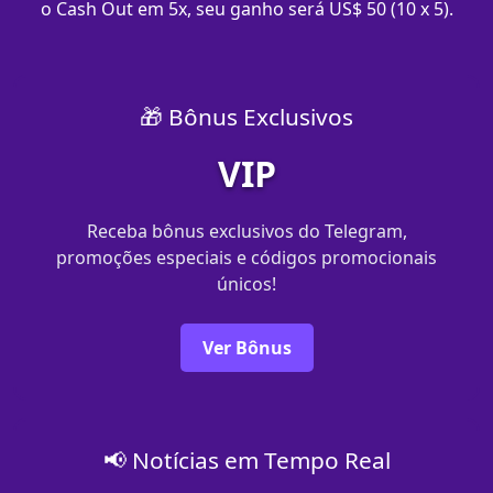
o Cash Out em 5x, seu ganho será US$ 50 (10 x 5).
🎁 Bônus Exclusivos
VIP
Receba bônus exclusivos do Telegram,
promoções especiais e códigos promocionais
únicos!
Ver Bônus
📢 Notícias em Tempo Real