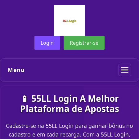
Login
Registrar-se
Menu
📱 55LL Login A Melhor
Plataforma de Apostas
Cadastre-se na 55LL Login para ganhar bônus no
cadastro e em cada recarga. Com a 55LL Login,