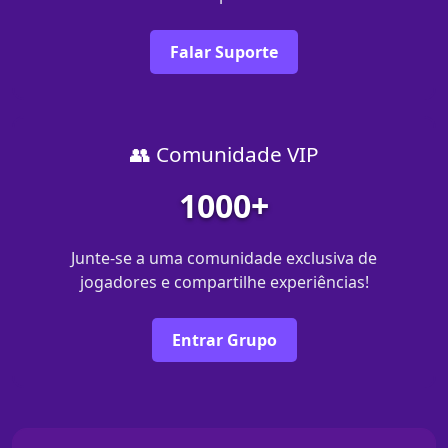
Falar Suporte
👥 Comunidade VIP
1000+
Junte-se a uma comunidade exclusiva de
jogadores e compartilhe experiências!
Entrar Grupo