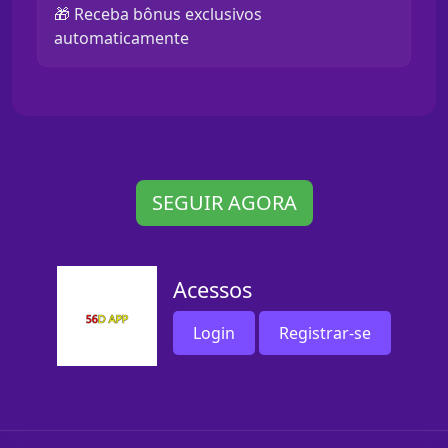
🎁 Receba bônus exclusivos
automaticamente
SEGUIR AGORA
Acessos
Login
Registrar-se