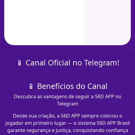
📱 Canal Oficial no Telegram!
📱 Benefícios do Canal
Descubra as vantagens de seguir a 56D APP no
Telegram
Desde sua criação, a 56D APP sempre colocou o
jogador em primeiro lugar — o sistema 56D APP Brasil
garante segurança e justiça, conquistando confiança