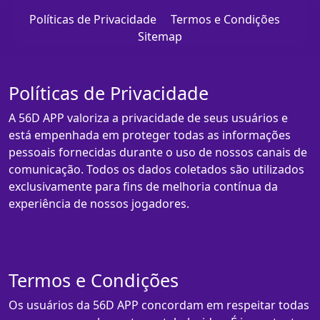
Políticas de Privacidade
Termos e Condições
Sitemap
Políticas de Privacidade
A 56D APP valoriza a privacidade de seus usuários e
está empenhada em proteger todas as informações
pessoais fornecidas durante o uso de nossos canais de
comunicação. Todos os dados coletados são utilizados
exclusivamente para fins de melhoria contínua da
experiência de nossos jogadores.
Termos e Condições
Os usuários da 56D APP concordam em respeitar todas