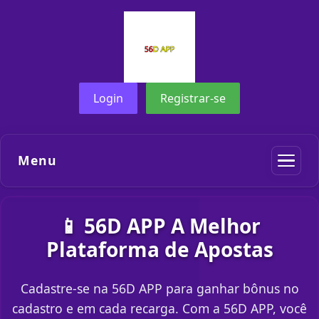
Login
Registrar-se
Menu
📱 56D APP A Melhor
Plataforma de Apostas
Cadastre-se na 56D APP para ganhar bônus no
cadastro e em cada recarga. Com a 56D APP, você