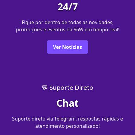
24/7
Fique por dentro de todas as novidades,
promoções e eventos da 56W em tempo real!
Ver Notícias
💬 Suporte Direto
Chat
Suporte direto via Telegram, respostas rápidas e
atendimento personalizado!