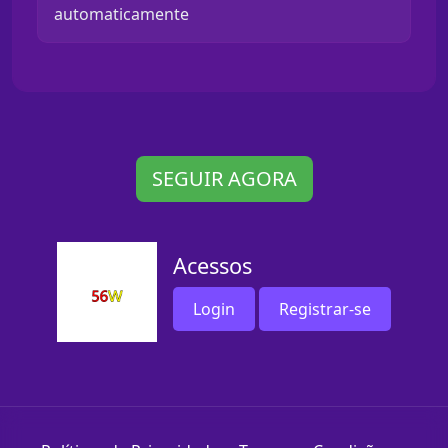
automaticamente
SEGUIR AGORA
Acessos
Login
Registrar-se