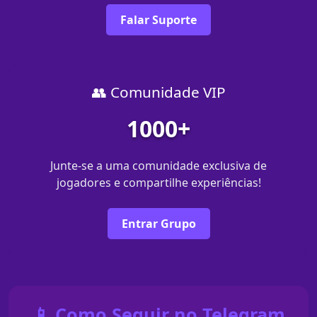
Falar Suporte
👥 Comunidade VIP
1000+
Junte-se a uma comunidade exclusiva de
jogadores e compartilhe experiências!
Entrar Grupo
📱 Como Seguir no Telegram