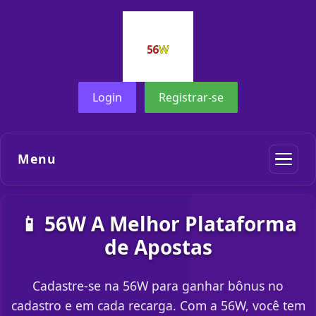
Login
Registrar-se
Menu
📱 56W A Melhor Plataforma
de Apostas
Cadastre-se na 56W para ganhar bônus no
cadastro e em cada recarga. Com a 56W, você tem