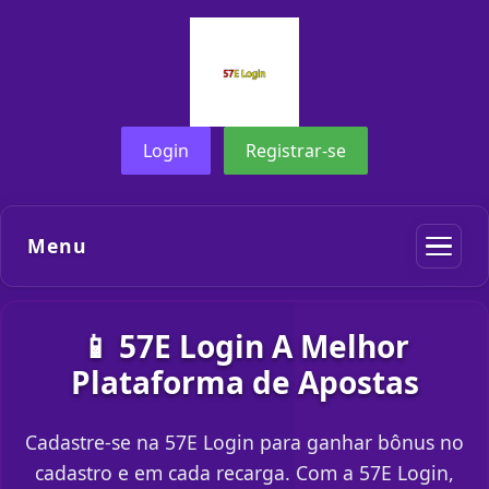
Login
Registrar-se
Menu
📱 57E Login A Melhor
Plataforma de Apostas
Cadastre-se na 57E Login para ganhar bônus no
cadastro e em cada recarga. Com a 57E Login,