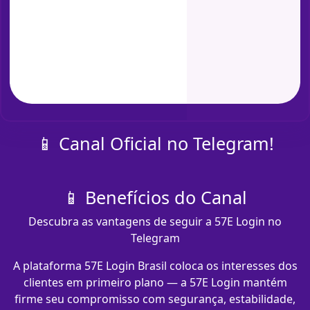
📱 Canal Oficial no Telegram!
📱 Benefícios do Canal
Descubra as vantagens de seguir a 57E Login no
Telegram
A plataforma 57E Login Brasil coloca os interesses dos
clientes em primeiro plano — a 57E Login mantém
firme seu compromisso com segurança, estabilidade,