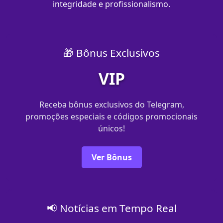
integridade e profissionalismo.
🎁 Bônus Exclusivos
VIP
Receba bônus exclusivos do Telegram,
promoções especiais e códigos promocionais
únicos!
Ver Bônus
📢 Notícias em Tempo Real