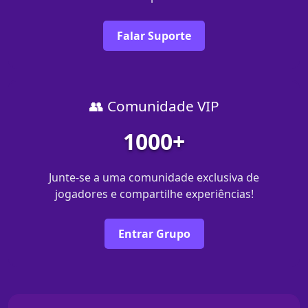
Falar Suporte
👥 Comunidade VIP
1000+
Junte-se a uma comunidade exclusiva de
jogadores e compartilhe experiências!
Entrar Grupo