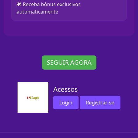
🎁 Receba bônus exclusivos
automaticamente
SEGUIR AGORA
Acessos
Login
Registrar-se