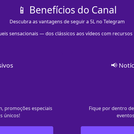
📱 Benefícios do Canal
Descubra as vantagens de seguir a 5L no Telegram
queis sensacionais — dos clássicos aos vídeos com recursos 
sivos
📢 Notí
m, promoções especiais
Fique por dentro d
s únicos!
eventos