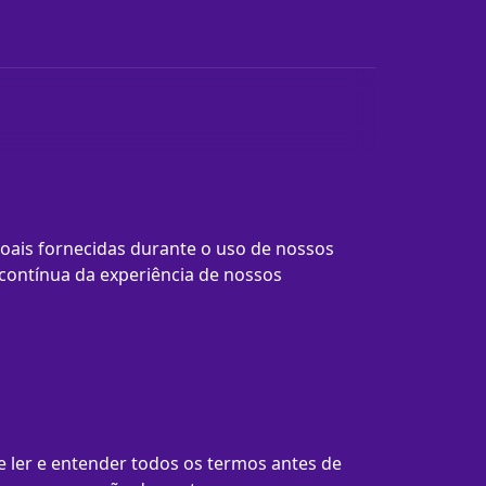
oais fornecidas durante o uso de nossos
 contínua da experiência de nossos
 ler e entender todos os termos antes de