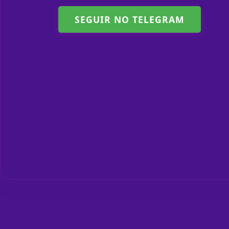
SEGUIR NO TELEGRAM