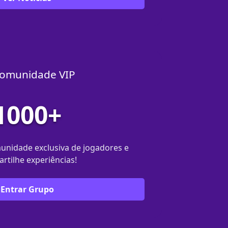
Comunidade VIP
1000+
unidade exclusiva de jogadores e
rtilhe experiências!
Entrar Grupo