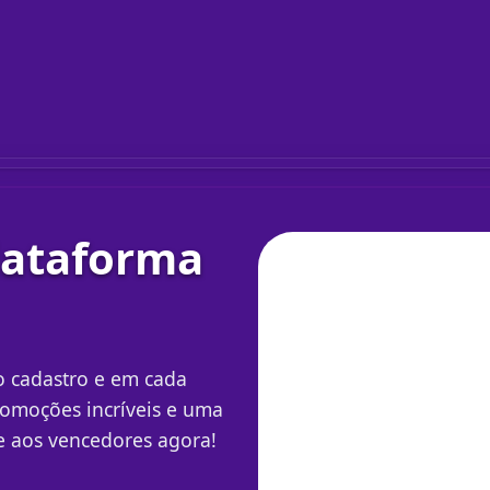
lataforma
o cadastro e em cada
romoções incríveis e uma
se aos vencedores agora!