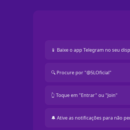
📱 Baixe o app Telegram no seu disp
🔍 Procure por "@5LOficial"
👆 Toque em "Entrar" ou "Join"
🔔 Ative as notificações para não p