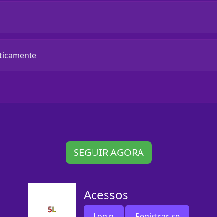
a
aticamente
SEGUIR AGORA
Acessos
Login
Registrar-se