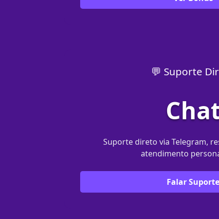
💬 Suporte Di
Cha
Suporte direto via Telegram, r
atendimento persona
Falar Suport