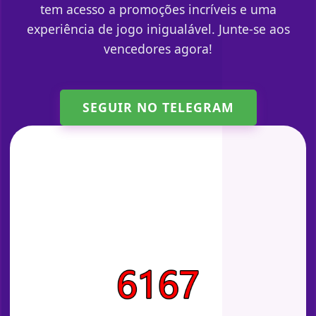
tem acesso a promoções incríveis e uma
experiência de jogo inigualável. Junte-se aos
vencedores agora!
SEGUIR NO TELEGRAM