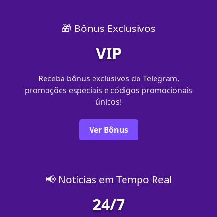
🎁 Bônus Exclusivos
VIP
Receba bônus exclusivos do Telegram,
promoções especiais e códigos promocionais
únicos!
Ver Bônus
📢 Notícias em Tempo Real
24/7