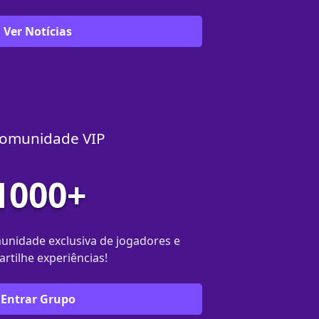
Ver Notícias
Comunidade VIP
1000+
unidade exclusiva de jogadores e
rtilhe experiências!
Entrar Grupo