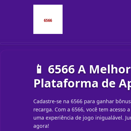
📱 6566 A Melhor
Plataforma de A
Cadastre-se na 6566 para ganhar bônus
recarga. Com a 6566, você tem acesso a
uma experiência de jogo inigualável. J
agora!