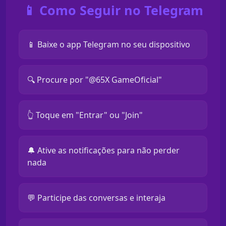
📱 Como Seguir no Telegram
📱 Baixe o app Telegram no seu dispositivo
🔍 Procure por "@65X GameOficial"
👆 Toque em "Entrar" ou "Join"
🔔 Ative as notificações para não perder
nada
💬 Participe das conversas e interaja