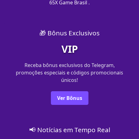
65X Game Brasil .
🎁 Bônus Exclusivos
VIP
Receba bônus exclusivos do Telegram,
promoções especiais e códigos promocionais
únicos!
Ver Bônus
📢 Notícias em Tempo Real