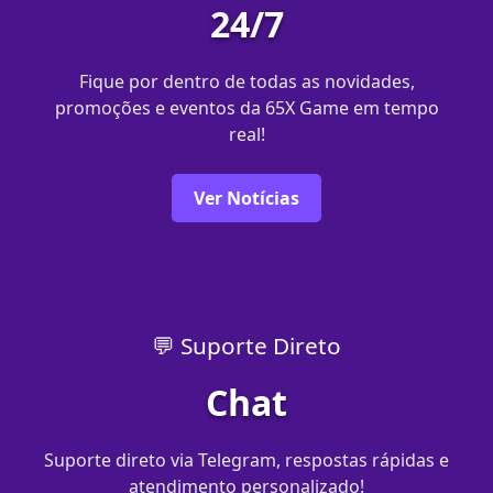
24/7
Fique por dentro de todas as novidades,
promoções e eventos da 65X Game em tempo
real!
Ver Notícias
💬 Suporte Direto
Chat
Suporte direto via Telegram, respostas rápidas e
atendimento personalizado!