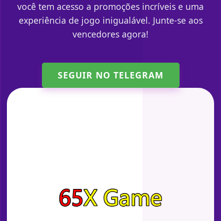
você tem acesso a promoções incríveis e uma
experiência de jogo inigualável. Junte-se aos
vencedores agora!
SEGUIR NO TELEGRAM