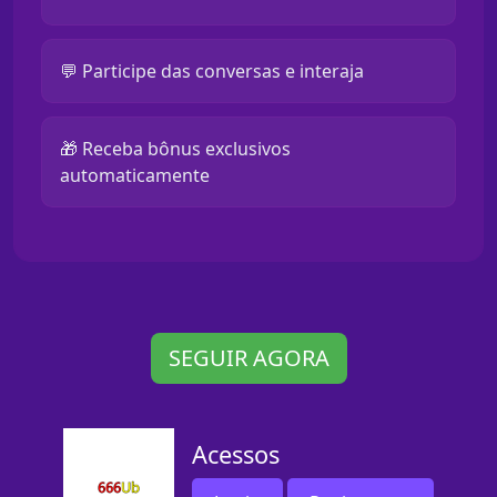
💬 Participe das conversas e interaja
🎁 Receba bônus exclusivos
automaticamente
SEGUIR AGORA
Acessos