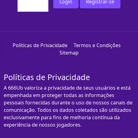
Login
Registrar-se
Políticas de Privacidade
Termos e Condições
Sitemap
Políticas de Privacidade
A 666Ub valoriza a privacidade de seus usuários e está
empenhada em proteger todas as informações
pessoais fornecidas durante o uso de nossos canais de
comunicação. Todos os dados coletados são utilizados
exclusivamente para fins de melhoria contínua da
experiência de nossos jogadores.