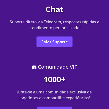
Chat
Suporte direto via Telegram, respostas rápidas e
atendimento personalizado!
Falar Suporte
👥 Comunidade VIP
1000+
Junte-se a uma comunidade exclusiva de
jogadores e compartilhe experiências!