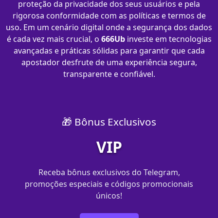
proteção da privacidade dos seus usuários e pela
rigorosa conformidade com as políticas e termos de
uso. Em um cenário digital onde a segurança dos dados
é cada vez mais crucial, o
666Ub
investe em tecnologias
avançadas e práticas sólidas para garantir que cada
apostador desfrute de uma experiência segura,
transparente e confiável.
🎁 Bônus Exclusivos
VIP
Receba bônus exclusivos do Telegram,
promoções especiais e códigos promocionais
únicos!