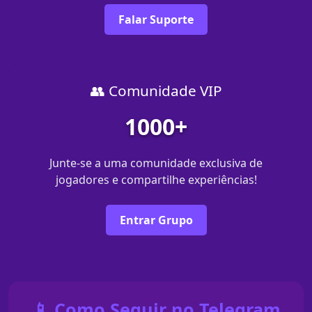
Falar Suporte
👥 Comunidade VIP
1000+
Junte-se a uma comunidade exclusiva de
jogadores e compartilhe experiências!
Entrar Grupo
📱 Como Seguir no Telegram