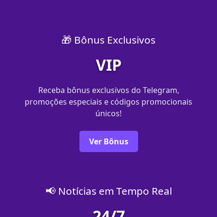
🎁 Bônus Exclusivos
VIP
Receba bônus exclusivos do Telegram,
promoções especiais e códigos promocionais
únicos!
Ver Bônus
📢 Notícias em Tempo Real
24/7