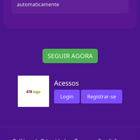
automaticamente
SEGUIR AGORA
Acessos
Login
Registrar-se