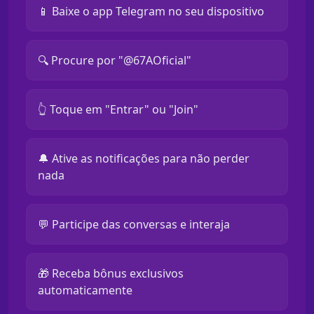
📱 Baixe o app Telegram no seu dispositivo
🔍 Procure por "@67AOficial"
👆 Toque em "Entrar" ou "Join"
🔔 Ative as notificações para não perder
nada
💬 Participe das conversas e interaja
🎁 Receba bônus exclusivos
automaticamente