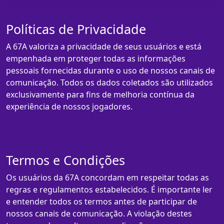
Políticas de Privacidade
A 67A valoriza a privacidade de seus usuários e está
empenhada em proteger todas as informações
pessoais fornecidas durante o uso de nossos canais de
comunicação. Todos os dados coletados são utilizados
exclusivamente para fins de melhoria contínua da
experiência de nossos jogadores.
Termos e Condições
Os usuários da 67A concordam em respeitar todas as
regras e regulamentos estabelecidos. É importante ler
e entender todos os termos antes de participar de
nossos canais de comunicação. A violação destes