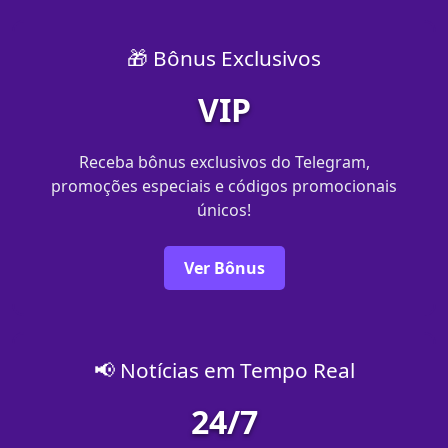
🎁 Bônus Exclusivos
VIP
Receba bônus exclusivos do Telegram,
promoções especiais e códigos promocionais
únicos!
Ver Bônus
📢 Notícias em Tempo Real
24/7