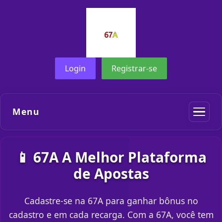
Login
Registrar-se
Menu
📱 67A A Melhor Plataforma
de Apostas
Cadastre-se na 67A para ganhar bônus no
cadastro e em cada recarga. Com a 67A, você tem