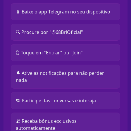
📱 Baixe o app Telegram no seu dispositivo
🔍 Procure por "@68BrlOficial"
👆 Toque em "Entrar" ou "Join"
🔔 Ative as notificações para não perder
nada
💬 Participe das conversas e interaja
🎁 Receba bônus exclusivos
automaticamente