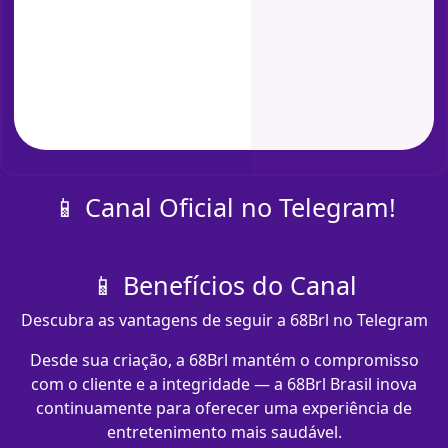
📱 Canal Oficial no Telegram!
📱 Benefícios do Canal
Descubra as vantagens de seguir a 68Brl no Telegram
Desde sua criação, a 68Brl mantém o compromisso
com o cliente e a integridade — a 68Brl Brasil inova
continuamente para oferecer uma experiência de
entretenimento mais saudável.