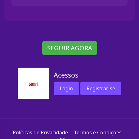
SEGUIR AGORA
Acessos
Login
Registrar-se
Políticas de Privacidade
Termos e Condições