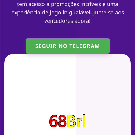
tem acesso a promoções incríveis e uma
experiência de jogo inigualável. Junte-se aos
vencedores agora!
SEGUIR NO TELEGRAM