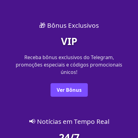
🎁 Bônus Exclusivos
VIP
Receba bônus exclusivos do Telegram,
promoções especiais e códigos promocionais
únicos!
Ver Bônus
📢 Notícias em Tempo Real
24/7