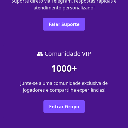
Suporte direto via Telegram, respostas rápidas e
atendimento personalizado!
Falar Suporte
👥 Comunidade VIP
1000+
Junte-se a uma comunidade exclusiva de
jogadores e compartilhe experiências!
Entrar Grupo