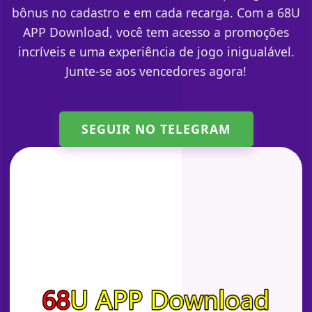
bônus no cadastro e em cada recarga. Com a 68U
APP Download, você tem acesso a promoções
incríveis e uma experiência de jogo inigualável.
Junte-se aos vencedores agora!
SEGUIR NO TELEGRAM