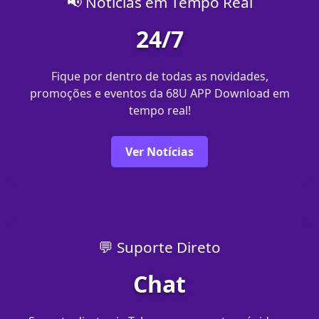
📢 Notícias em Tempo Real
24/7
Fique por dentro de todas as novidades,
promoções e eventos da 68U APP Download em
tempo real!
Ver Notícias
💬 Suporte Direto
Chat