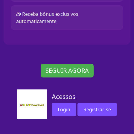
🎁 Receba bônus exclusivos
automaticamente
SEGUIR AGORA
Acessos
Login
Registrar-se