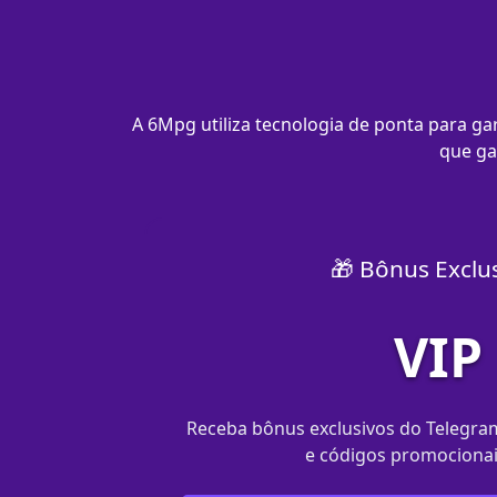
A 6Mpg utiliza tecnologia de ponta para ga
que ga
🎁 Bônus Exclu
VIP
Receba bônus exclusivos do Telegra
e códigos promocionai