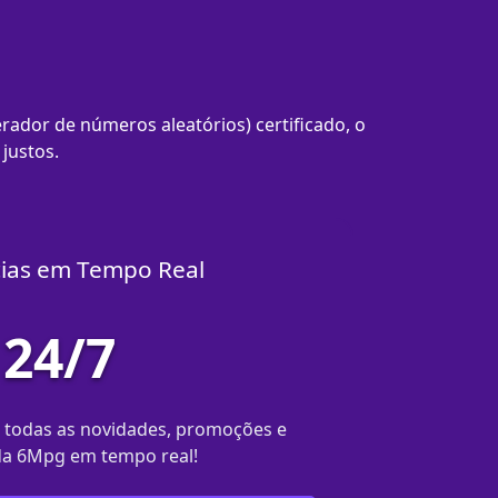
rador de números aleatórios) certificado, o
justos.
cias em Tempo Real
24/7
e todas as novidades, promoções e
da 6Mpg em tempo real!