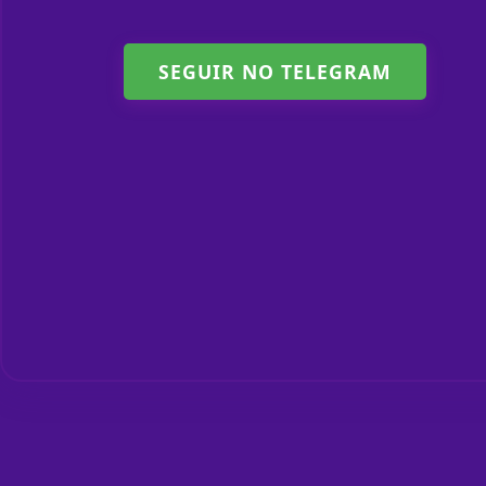
SEGUIR NO TELEGRAM