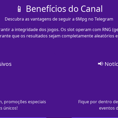
📱 Benefícios do Canal
Descubra as vantagens de seguir a 6Mpg no Telegram
rantir a integridade dos jogos. Os slot operam com RNG (ge
rante que os resultados sejam completamente aleatórios e 
sivos
📢 Notí
m, promoções especiais
Fique por dentro d
s únicos!
eventos 