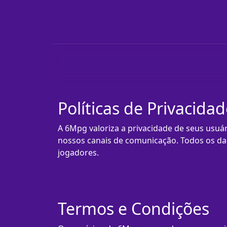
Políticas de Privacida
A 6Mpg valoriza a privacidade de seus usu
nossos canais de comunicação. Todos os dad
jogadores.
Termos e Condições