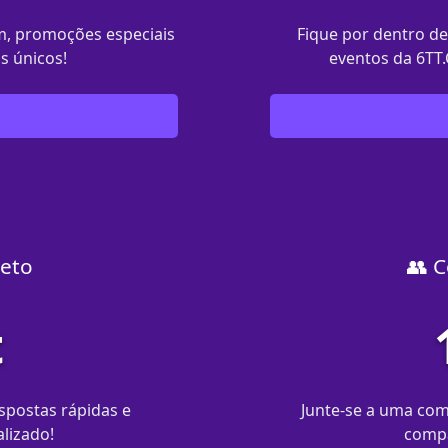
m, promoções especiais
Fique por dentro d
s únicos!
eventos da 6TT
reto
👥 
t
espostas rápidas e
Junte-se a uma com
lizado!
compa