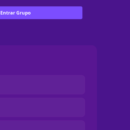
Entrar Grupo