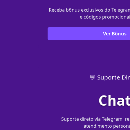
Receba bônus exclusivos do Telegra
e códigos promocionai
Ver Bônus
💬 Suporte Di
Cha
Suporte direto via Telegram, r
atendimento persona