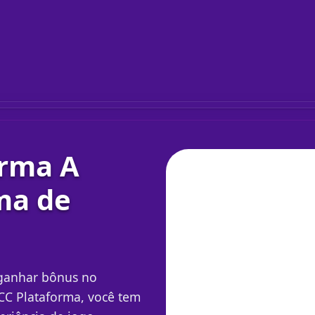
orma A
ma de
 ganhar bônus no
CC Plataforma, você tem