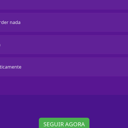
erder nada
a
aticamente
SEGUIR AGORA