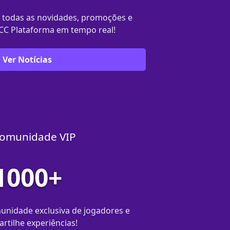
e todas as novidades, promoções e
.CC Plataforma em tempo real!
Ver Notícias
Comunidade VIP
1000+
unidade exclusiva de jogadores e
rtilhe experiências!