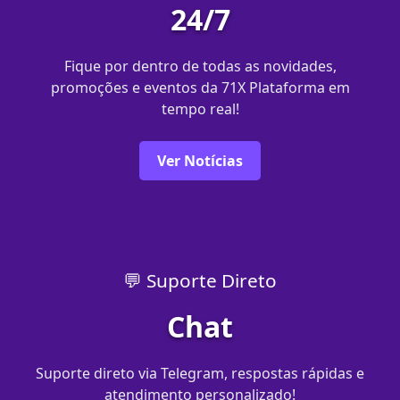
24/7
Fique por dentro de todas as novidades,
promoções e eventos da 71X Plataforma em
tempo real!
Ver Notícias
💬 Suporte Direto
Chat
Suporte direto via Telegram, respostas rápidas e
atendimento personalizado!