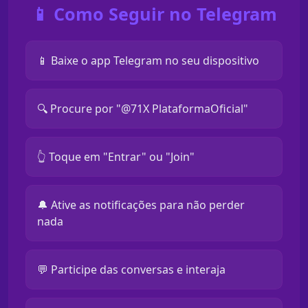
📱 Como Seguir no Telegram
📱 Baixe o app Telegram no seu dispositivo
🔍 Procure por "@71X PlataformaOficial"
👆 Toque em "Entrar" ou "Join"
🔔 Ative as notificações para não perder
nada
💬 Participe das conversas e interaja