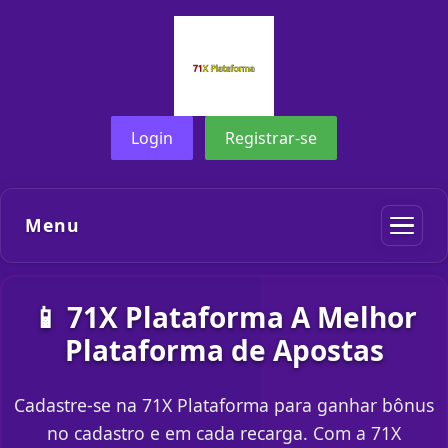
Login
Registrar-se
Menu
📱 71X Plataforma A Melhor
Plataforma de Apostas
Cadastre-se na 71X Plataforma para ganhar bônus
no cadastro e em cada recarga. Com a 71X