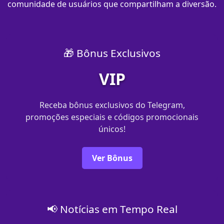
comunidade de usuários que compartilham a diversão.
🎁 Bônus Exclusivos
VIP
Receba bônus exclusivos do Telegram,
promoções especiais e códigos promocionais
únicos!
Ver Bônus
📢 Notícias em Tempo Real