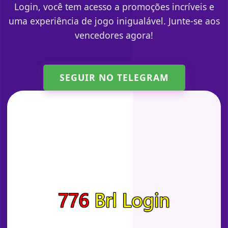
Login, você tem acesso a promoções incríveis e
uma experiência de jogo inigualável. Junte-se aos
vencedores agora!
SEGUIR NO TELEGRAM