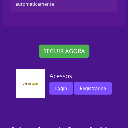
automaticamente
SEGUIR AGORA
Acessos
Login
Registrar-se