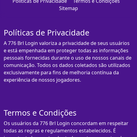
Políticas de Privacidade
Termos e Condições
Sitemap
Políticas de Privacidade
A 776 Brl Login valoriza a privacidade de seus usuários
e está empenhada em proteger todas as informações
pessoais fornecidas durante o uso de nossos canais de
comunicação. Todos os dados coletados são utilizados
exclusivamente para fins de melhoria contínua da
experiência de nossos jogadores.
Termos e Condições
Os usuários da 776 Brl Login concordam em respeitar
todas as regras e regulamentos estabelecidos. É