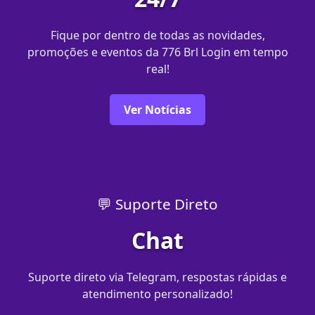
Fique por dentro de todas as novidades,
promoções e eventos da 776 Brl Login em tempo
real!
Ver Notícias
💬 Suporte Direto
Chat
Suporte direto via Telegram, respostas rápidas e
atendimento personalizado!