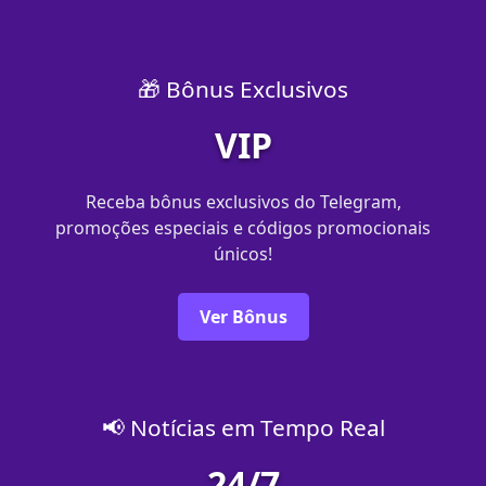
🎁 Bônus Exclusivos
VIP
Receba bônus exclusivos do Telegram,
promoções especiais e códigos promocionais
únicos!
Ver Bônus
📢 Notícias em Tempo Real
24/7