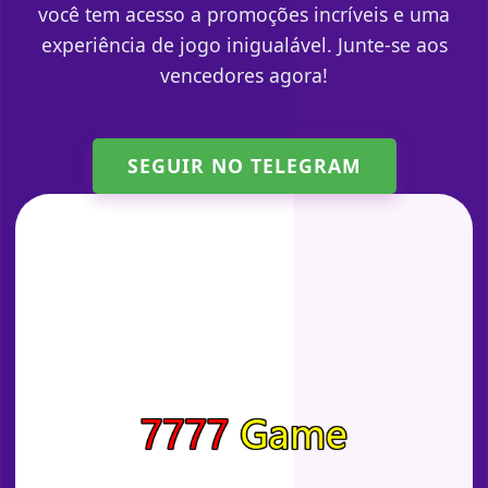
você tem acesso a promoções incríveis e uma
experiência de jogo inigualável. Junte-se aos
vencedores agora!
SEGUIR NO TELEGRAM