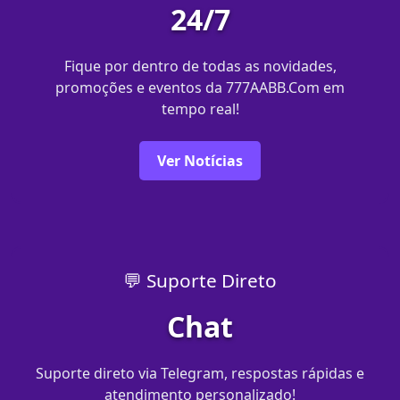
24/7
Fique por dentro de todas as novidades,
promoções e eventos da 777AABB.Com em
tempo real!
Ver Notícias
💬 Suporte Direto
Chat
Suporte direto via Telegram, respostas rápidas e
atendimento personalizado!