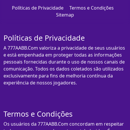
Políticas de Privacidade
Termos e Condições
Sitemap
Políticas de Privacidade
A 777AABB.Com valoriza a privacidade de seus usuários
e está empenhada em proteger todas as informações
pessoais fornecidas durante o uso de nossos canais de
comunicação. Todos os dados coletados são utilizados
exclusivamente para fins de melhoria contínua da
experiência de nossos jogadores.
Termos e Condições
Os usuários da 777AABB.Com concordam em respeitar