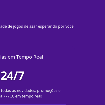
ade de jogos de azar esperando por você
cias em Tempo Real
24/7
e todas as novidades, promoções e
a 777CC em tempo real!