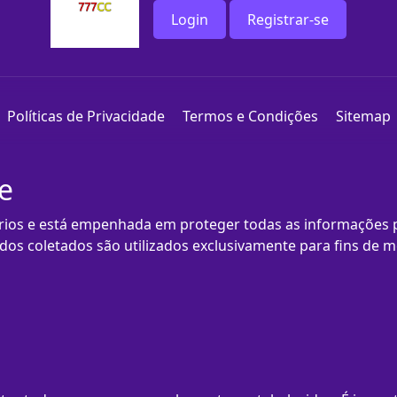
Login
Registrar-se
Políticas de Privacidade
Termos e Condições
Sitemap
de
ários e está empenhada em proteger todas as informações 
os coletados são utilizados exclusivamente para fins de m