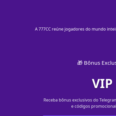
A 777CC reúne jogadores do mundo intei
🎁 Bônus Exclu
VIP
Receba bônus exclusivos do Telegra
e códigos promocionai