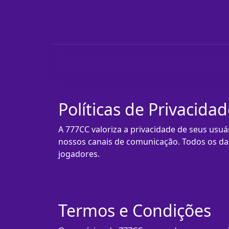
Políticas de Privacida
A 777CC valoriza a privacidade de seus usu
nossos canais de comunicação. Todos os dad
jogadores.
Termos e Condições