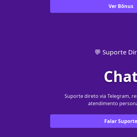
Ver Bônus
💬 Suporte Di
Cha
Suporte direto via Telegram, r
atendimento persona
Falar Suport