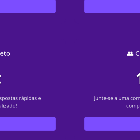
reto
👥 
t
espostas rápidas e
Junte-se a uma com
lizado!
compa
e