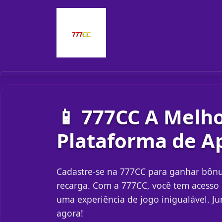
📱 777CC A Melh
Plataforma de A
Cadastre-se na 777CC para ganhar bônu
recarga. Com a 777CC, você tem acesso 
uma experiência de jogo inigualável. J
agora!