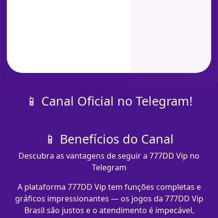
📱 Canal Oficial no Telegram!
📱 Benefícios do Canal
Descubra as vantagens de seguir a 777DD Vip no
Telegram
A plataforma 777DD Vip tem funções completas e
gráficos impressionantes — os jogos da 777DD Vip
Brasil são justos e o atendimento é impecável,