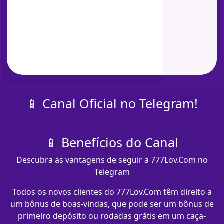
📱 Canal Oficial no Telegram!
📱 Benefícios do Canal
Descubra as vantagens de seguir a 777Lov.Com no
Telegram
Todos os novos clientes do 777Lov.Com têm direito a
um bônus de boas-vindas, que pode ser um bônus de
primeiro depósito ou rodadas grátis em um caça-