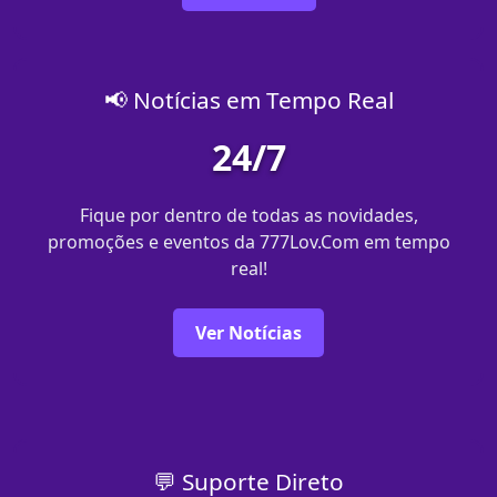
📢 Notícias em Tempo Real
24/7
Fique por dentro de todas as novidades,
promoções e eventos da 777Lov.Com em tempo
real!
Ver Notícias
💬 Suporte Direto