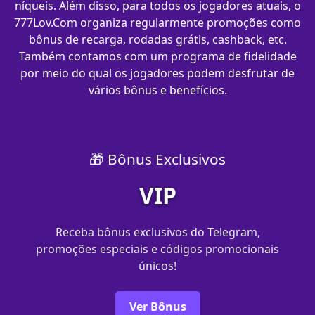
níqueis. Além disso, para todos os jogadores atuais, o
777Lov.Com organiza regularmente promoções como
bônus de recarga, rodadas grátis, cashback, etc.
Também contamos com um programa de fidelidade
por meio do qual os jogadores podem desfrutar de
vários bônus e benefícios.
🎁 Bônus Exclusivos
VIP
Receba bônus exclusivos do Telegram,
promoções especiais e códigos promocionais
únicos!
Ver Bônus