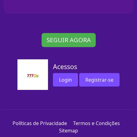
SEGUIR AGORA
Acessos
Login
Registrar-se
Políticas de Privacidade
Termos e Condições
Sitemap