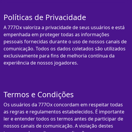
Políticas de Privacidade
A 777Ox valoriza a privacidade de seus usuários e está
empenhada em proteger todas as informações
pessoais fornecidas durante o uso de nossos canais de
comunicação. Todos os dados coletados são utilizados
exclusivamente para fins de melhoria contínua da
experiência de nossos jogadores.
Termos e Condições
Os usuários da 777Ox concordam em respeitar todas
as regras e regulamentos estabelecidos. É importante
ler e entender todos os termos antes de participar de
nossos canais de comunicação. A violação destes