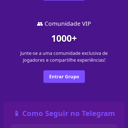
👥 Comunidade VIP
1000+
Junte-se a uma comunidade exclusiva de
jogadores e compartilhe experiências!
Entrar Grupo
📱 Como Seguir no Telegram