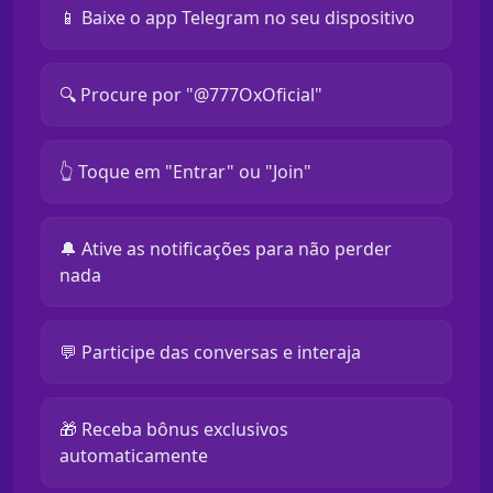
📱 Baixe o app Telegram no seu dispositivo
🔍 Procure por "@777OxOficial"
👆 Toque em "Entrar" ou "Join"
🔔 Ative as notificações para não perder
nada
💬 Participe das conversas e interaja
🎁 Receba bônus exclusivos
automaticamente