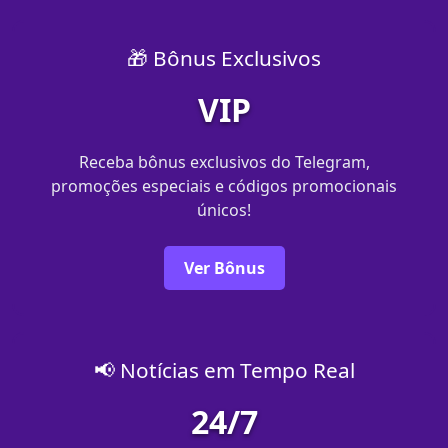
🎁 Bônus Exclusivos
VIP
Receba bônus exclusivos do Telegram,
promoções especiais e códigos promocionais
únicos!
Ver Bônus
📢 Notícias em Tempo Real
24/7