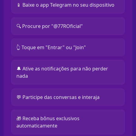
📱 Baixe o app Telegram no seu dispositivo
🔍 Procure por "@77ROficial"
👆 Toque em "Entrar" ou "Join"
🔔 Ative as notificações para não perder
nada
💬 Participe das conversas e interaja
🎁 Receba bônus exclusivos
automaticamente