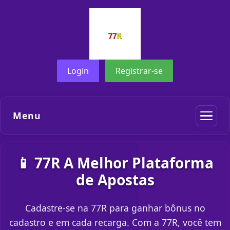
Login
Registrar-se
Menu
📱 77R A Melhor Plataforma
de Apostas
Cadastre-se na 77R para ganhar bônus no
cadastro e em cada recarga. Com a 77R, você tem