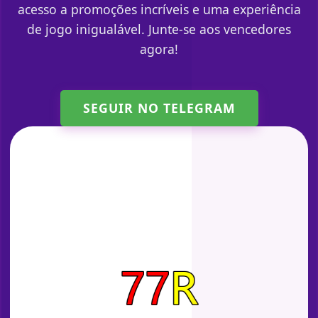
acesso a promoções incríveis e uma experiência
de jogo inigualável. Junte-se aos vencedores
agora!
SEGUIR NO TELEGRAM