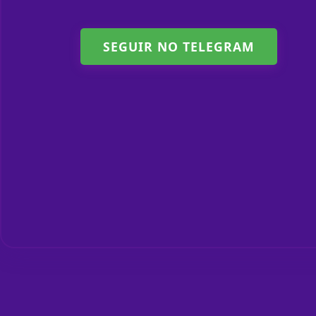
SEGUIR NO TELEGRAM