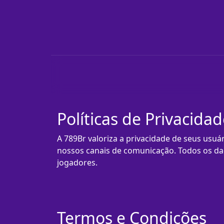
Políticas de Privacida
A 789Br valoriza a privacidade de seus usu
nossos canais de comunicação. Todos os dad
jogadores.
Termos e Condições