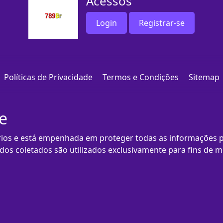
Acessos
Login
Registrar-se
Políticas de Privacidade
Termos e Condições
Sitemap
de
ários e está empenhada em proteger todas as informações 
os coletados são utilizados exclusivamente para fins de m