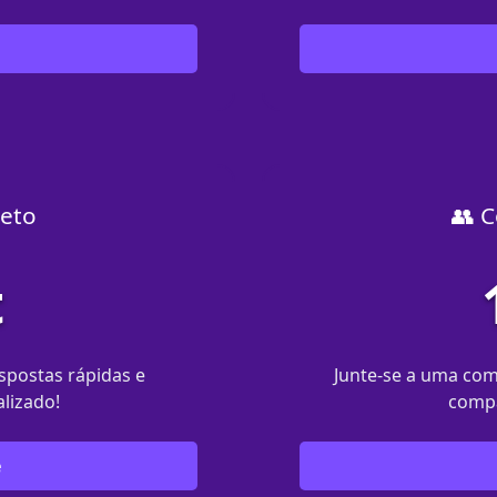
reto
👥 
t
espostas rápidas e
Junte-se a uma com
lizado!
compa
e