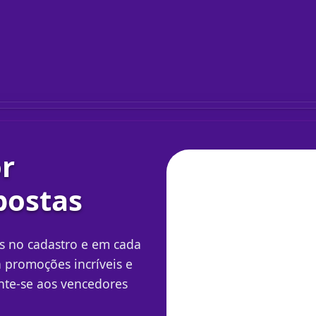
or
postas
s no cadastro e em cada
 promoções incríveis e
unte-se aos vencedores