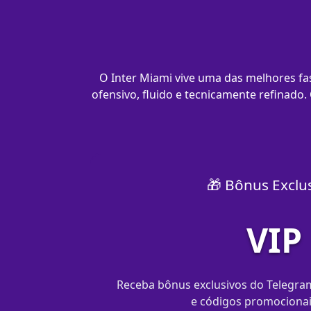
O Inter Miami vive uma das melhores fas
ofensivo, fluido e tecnicamente refinado
🎁 Bônus Exclu
VIP
Receba bônus exclusivos do Telegra
e códigos promocionai