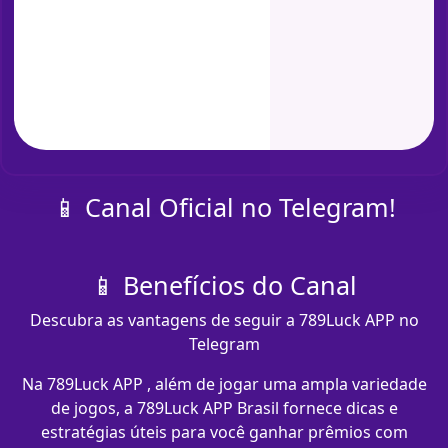
📱 Canal Oficial no Telegram!
📱 Benefícios do Canal
Descubra as vantagens de seguir a 789Luck APP no
Telegram
Na 789Luck APP , além de jogar uma ampla variedade
de jogos, a 789Luck APP Brasil fornece dicas e
estratégias úteis para você ganhar prêmios com