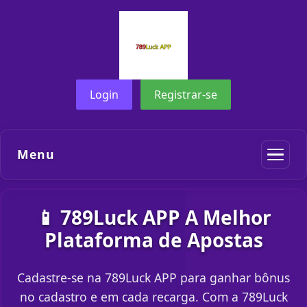
Login
Registrar-se
Menu
📱 789Luck APP A Melhor
Plataforma de Apostas
Cadastre-se na 789Luck APP para ganhar bônus
no cadastro e em cada recarga. Com a 789Luck