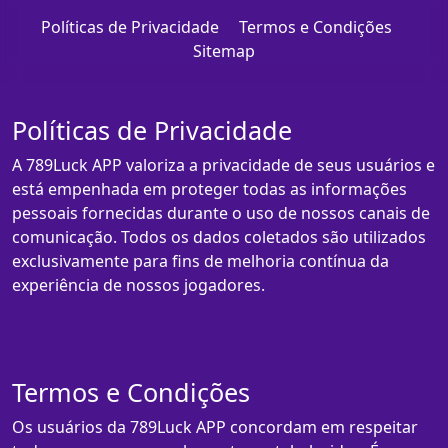
Políticas de Privacidade
Termos e Condições
Sitemap
Políticas de Privacidade
A 789Luck APP valoriza a privacidade de seus usuários e
está empenhada em proteger todas as informações
pessoais fornecidas durante o uso de nossos canais de
comunicação. Todos os dados coletados são utilizados
exclusivamente para fins de melhoria contínua da
experiência de nossos jogadores.
Termos e Condições
Os usuários da 789Luck APP concordam em respeitar