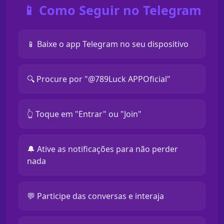
📱 Como Seguir no Telegram
📱 Baixe o app Telegram no seu dispositivo
🔍 Procure por "@789Luck APPOficial"
👆 Toque em "Entrar" ou "Join"
🔔 Ative as notificações para não perder
nada
💬 Participe das conversas e interaja