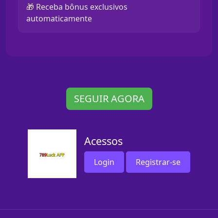
🎁 Receba bônus exclusivos
automaticamente
SEGUIR AGORA
Acessos
Login
Registrar-se