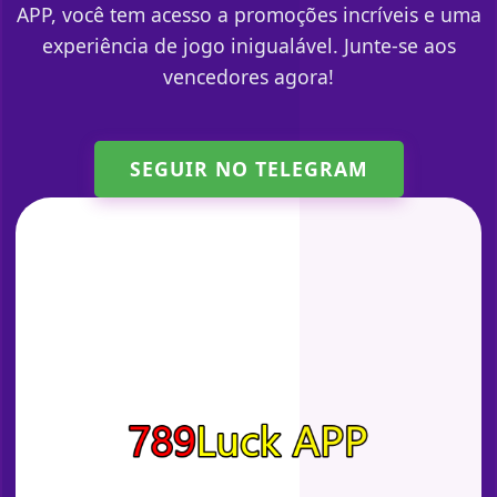
APP, você tem acesso a promoções incríveis e uma
experiência de jogo inigualável. Junte-se aos
vencedores agora!
SEGUIR NO TELEGRAM