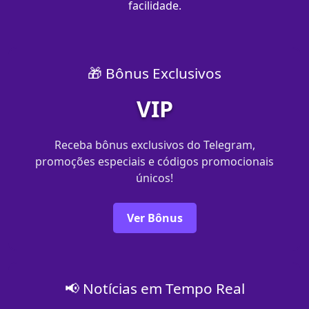
facilidade.
🎁 Bônus Exclusivos
VIP
Receba bônus exclusivos do Telegram,
promoções especiais e códigos promocionais
únicos!
Ver Bônus
📢 Notícias em Tempo Real