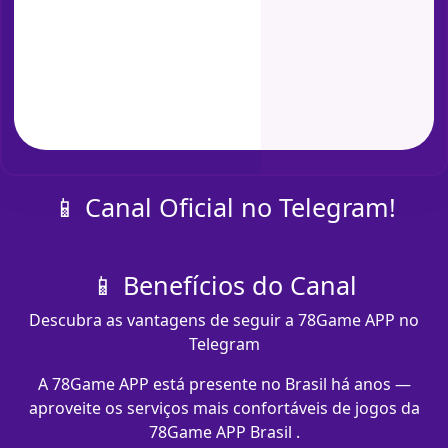
📱 Canal Oficial no Telegram!
📱 Benefícios do Canal
Descubra as vantagens de seguir a 78Game APP no
Telegram
A 78Game APP está presente no Brasil há anos —
aproveite os serviços mais confortáveis de jogos da
78Game APP Brasil .