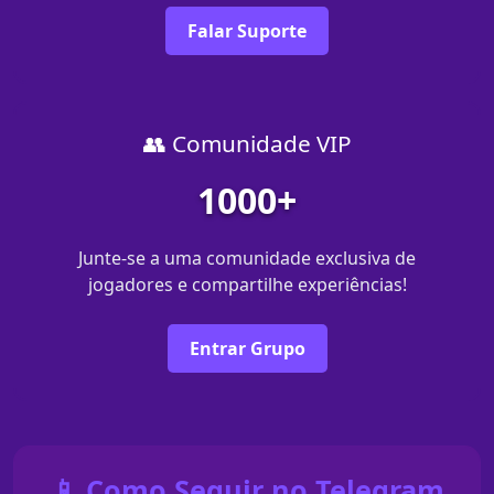
Falar Suporte
👥 Comunidade VIP
1000+
Junte-se a uma comunidade exclusiva de
jogadores e compartilhe experiências!
Entrar Grupo
📱 Como Seguir no Telegram