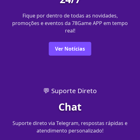
Fique por dentro de todas as novidades,
promoções e eventos da 78Game APP em tempo
real!
Ver Notícias
💬 Suporte Direto
Chat
Suporte direto via Telegram, respostas rápidas e
atendimento personalizado!