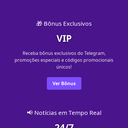
🎁 Bônus Exclusivos
VIP
Receba bônus exclusivos do Telegram,
promoções especiais e códigos promocionais
únicos!
Ver Bônus
📢 Notícias em Tempo Real
24/7