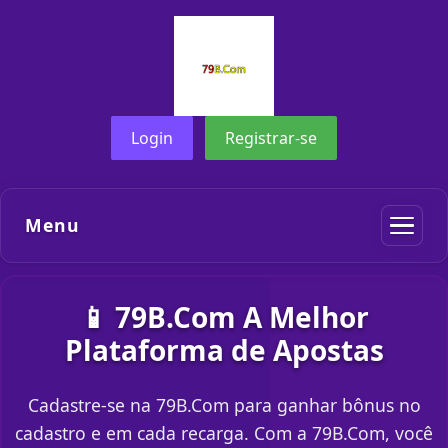
Login
Registrar-se
Menu
📱 79B.Com A Melhor
Plataforma de Apostas
Cadastre-se na 79B.Com para ganhar bônus no
cadastro e em cada recarga. Com a 79B.Com, você