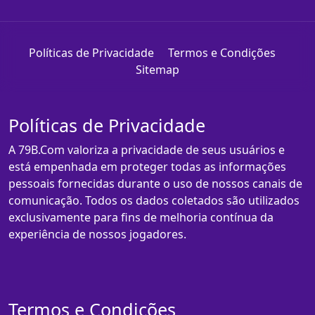
Políticas de Privacidade
Termos e Condições
Sitemap
Políticas de Privacidade
A 79B.Com valoriza a privacidade de seus usuários e
está empenhada em proteger todas as informações
pessoais fornecidas durante o uso de nossos canais de
comunicação. Todos os dados coletados são utilizados
exclusivamente para fins de melhoria contínua da
experiência de nossos jogadores.
Termos e Condições