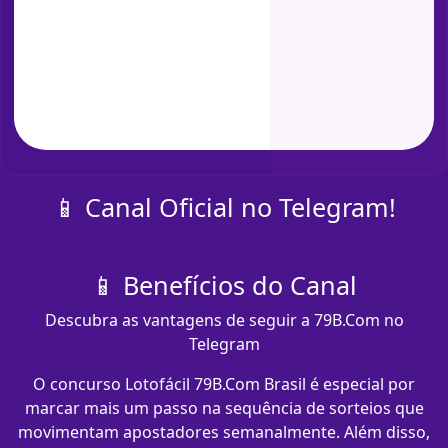
📱 Canal Oficial no Telegram!
📱 Benefícios do Canal
Descubra as vantagens de seguir a 79B.Com no
Telegram
O concurso Lotofácil 79B.Com Brasil é especial por
marcar mais um passo na sequência de sorteios que
movimentam apostadores semanalmente. Além disso,