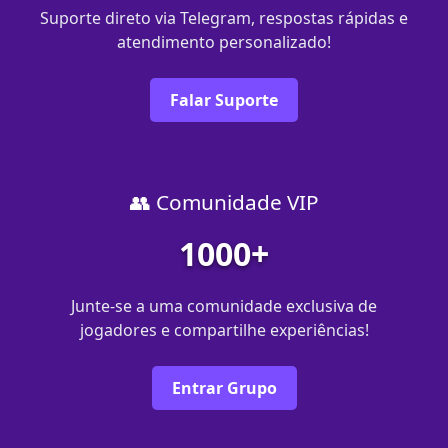
Suporte direto via Telegram, respostas rápidas e
atendimento personalizado!
Falar Suporte
👥 Comunidade VIP
1000+
Junte-se a uma comunidade exclusiva de
jogadores e compartilhe experiências!
Entrar Grupo