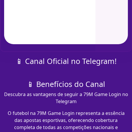
📱 Canal Oficial no Telegram!
📱 Benefícios do Canal
Descubra as vantagens de seguir a 79M Game Login no
Telegram
O futebol na 79M Game Login representa a essência
das apostas esportivas, oferecendo cobertura
completa de todas as competições nacionais e