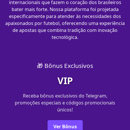
internacionais que fazem o coração dos brasileiros
bater mais forte. Nossa plataforma foi projetada
especificamente para atender às necessidades dos
apaixonados por futebol, oferecendo uma experiência
de apostas que combina tradição com inovação
tecnológica.
🎁 Bônus Exclusivos
VIP
Receba bônus exclusivos do Telegram,
promoções especiais e códigos promocionais
únicos!
Ver Bônus