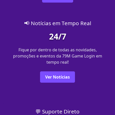
📢 Notícias em Tempo Real
24/7
Fique por dentro de todas as novidades,
promoções e eventos da 79M Game Login em
tempo real!
Ver Notícias
💬 Suporte Direto