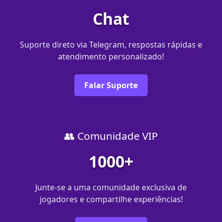
Chat
Suporte direto via Telegram, respostas rápidas e
atendimento personalizado!
Falar Suporte
👥 Comunidade VIP
1000+
Junte-se a uma comunidade exclusiva de
jogadores e compartilhe experiências!