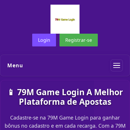
Login
Registrar-se
Menu
📱 79M Game Login A Melhor
Plataforma de Apostas
Cadastre-se na 79M Game Login para ganhar
bônus no cadastro e em cada recarga. Com a 79M