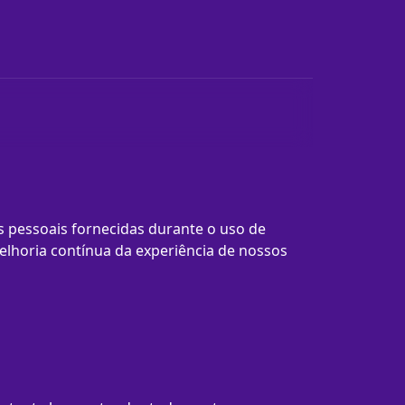
s pessoais fornecidas durante o uso de
elhoria contínua da experiência de nossos