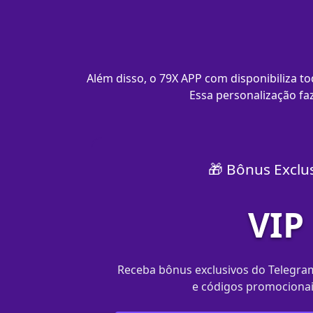
Além disso, o 79X APP com​ disponibiliza t
Essa personalização fa
🎁 Bônus Exclu
VIP
Receba bônus exclusivos do Telegra
e códigos promocionai