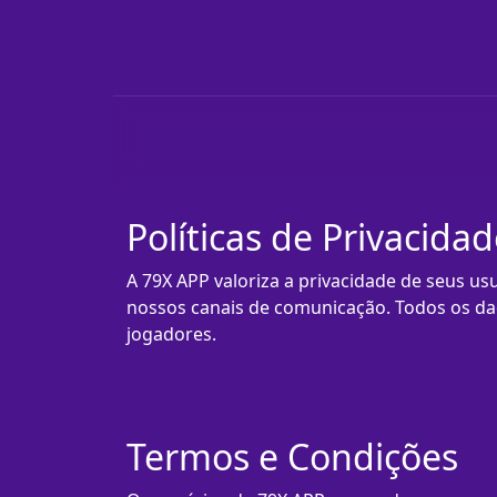
Políticas de Privacida
A 79X APP valoriza a privacidade de seus u
nossos canais de comunicação. Todos os dad
jogadores.
Termos e Condições