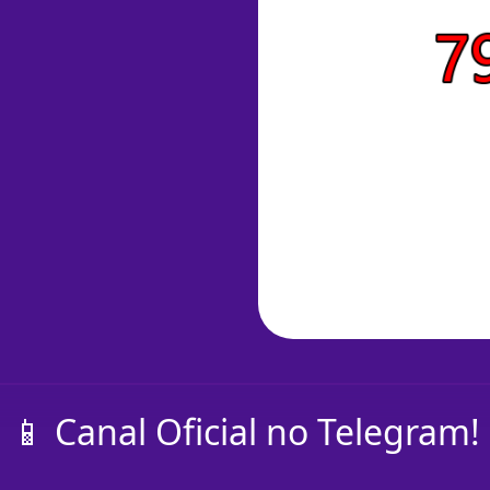
📱 Canal Oficial no Telegram!