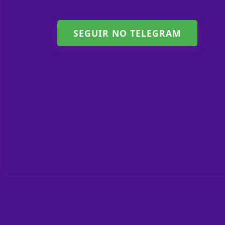
SEGUIR NO TELEGRAM